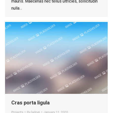
mauris. Maecenas nec tellus ultricies, sollicitudin
nulla…
Cras porta ligula
Projects
By
lwlpei
January 11, 2020