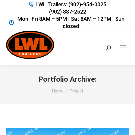
LWL Trailers: (902)-954-0025
(902) 887-2522
Mon- Fri 8AM – 5PM | Sat 8AM – 12PM | Sun
closed
Search:
Portfolio Archive:
You are here:
Home
Project